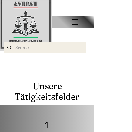
Unsere
Tätigkeitsfelder
1