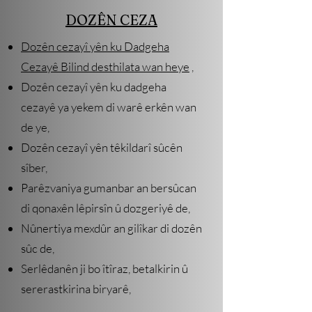
DOZÊN CEZA
Dozên cezayî yên ku Dadgeha
Cezayê Bilind desthilata wan heye
,
Dozên cezayî yên ku dadgeha
cezayê ya yekem di warê erkên wan
de ye,
Dozên cezayî yên têkildarî sûcên
sîber,
Parêzvaniya gumanbar an bersûcan
di qonaxên lêpirsîn û dozgeriyê de,
Nûnertiya mexdûr an gilîkar di dozên
sûc de,
Serlêdanên ji bo îtîraz, betalkirin û
sererastkirina biryarê,