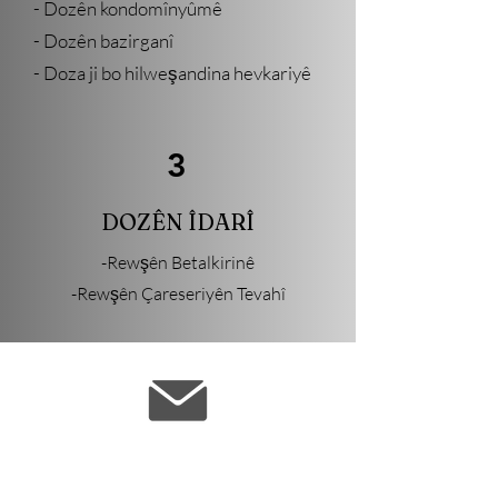
- Dozên kondomînyûmê
- Dozên bazirganî
- Doza ji bo hilweşandina hevkariyê
3
DOZÊN ÎDARÎ
-Rewşên Betalkirinê
-Rewşên Çareseriyên Tevahî