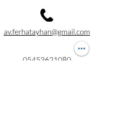
av.ferhatayhan@gmail.com
05453621080
Ulus, Cdya Pîşesaziyê. Ulus
Business Center B Block
Flat No:312, 06050
Altındağ/Ankara