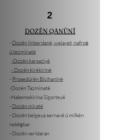
2
DOZÊN QANÛNÎ
-
Dozên jinberdanê, welayet, nafroş
û tezmînatê
-Dozên karsaziyê
- Dozên kirêkirinê
-
Prosedûrên Bicîhanînê
-Dozên Tazmînatê
-Hakemekirina Sîgorteyê
-
Dozên mîratê
- Dozên belgeya sernavê û milkên
nekêşbar
- Dozên xerîdaran