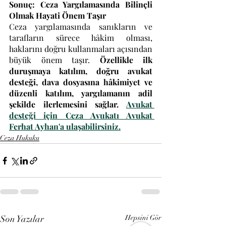
Sonuç: Ceza Yargılamasında Bilinçli 
Olmak Hayati Önem Taşır
Ceza yargılamasında sanıkların ve 
tarafların sürece hâkim olması, 
haklarını doğru kullanmaları açısından 
büyük önem taşır. 
Özellikle ilk 
duruşmaya katılım, doğru avukat 
desteği, dava dosyasına hâkimiyet ve 
düzenli katılım, yargılamanın adil 
şekilde ilerlemesini sağlar. 
Avukat 
desteği için Ceza Avukatı Avukat 
Ferhat Ayhan'a ulaşabilirsiniz.
Ceza Hukuku
Son Yazılar
Hepsini Gör