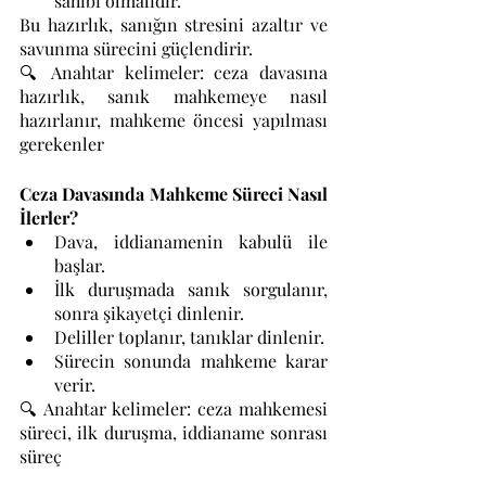
sahibi olmalıdır.
Bu hazırlık, sanığın stresini azaltır ve 
savunma sürecini güçlendirir.
🔍 Anahtar kelimeler: ceza davasına 
hazırlık, sanık mahkemeye nasıl 
hazırlanır, mahkeme öncesi yapılması 
gerekenler
Ceza Davasında Mahkeme Süreci Nasıl 
İlerler?
Dava, iddianamenin kabulü ile 
başlar.
İlk duruşmada sanık sorgulanır, 
sonra şikayetçi dinlenir.
Deliller toplanır, tanıklar dinlenir.
Sürecin sonunda mahkeme karar 
verir.
🔍 Anahtar kelimeler: ceza mahkemesi 
süreci, ilk duruşma, iddianame sonrası 
süreç