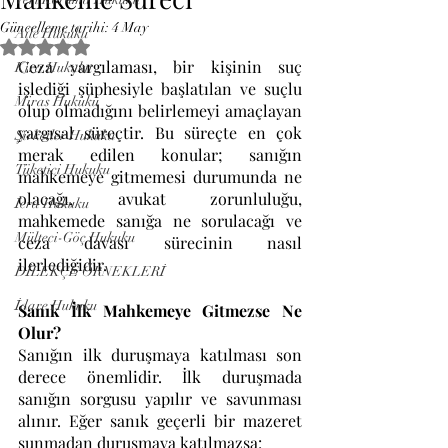
Güncelleme tarihi:
4 May
Aile Hukuku
5 üzerinden NaN yıldız
Ceza yargılaması, bir kişinin suç 
Kira Hukuku
işlediği şüphesiyle başlatılan ve suçlu 
Miras Hukuku
olup olmadığını belirlemeyi amaçlayan 
yargısal süreçtir. Bu süreçte en çok 
Şirketler Hukuku
merak edilen konular; sanığın 
Tüketici Hukuku
mahkemeye gitmemesi durumunda ne 
olacağı, avukat zorunluluğu, 
İcra Hukuku
mahkemede sanığa ne sorulacağı ve 
Mülteci-Göç Hukuku
ceza davası sürecinin nasıl 
ilerlediğidir. 
DİLEKÇE ÖRNEKLERİ
İdare Hukuku
Sanık İlk Mahkemeye Gitmezse Ne 
Olur?
Sanığın ilk duruşmaya katılması son 
derece önemlidir. İlk duruşmada 
sanığın sorgusu yapılır ve savunması 
alınır. Eğer sanık geçerli bir mazeret 
sunmadan duruşmaya katılmazsa: