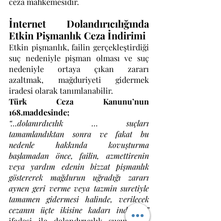
ceza mahkemesidir.
İnternet Dolandırıcılığında 
Etkin Pişmanlık Ceza İndirimi
Etkin pişmanlık, failin gerçekleştirdiği 
suç nedeniyle pişman olması ve suç 
nedeniyle ortaya çıkan zararı 
azaltmak, mağduriyeti gidermek 
iradesi olarak tanımlanabilir.
Türk Ceza Kanunu’nun 
168.maddesinde;
“…dolanırdıcılık … suçları 
tamamlandıktan sonra ve fakat bu 
nedenle hakkında kovuşturma 
başlamadan önce, failin, azmettirenin 
veya yardım edenin bizzat pişmanlık 
göstererek mağdurun uğradığı zararı 
aynen geri verme veya tazmin suretiyle 
tamamen gidermesi halinde, verilecek 
cezanın üçte ikisine kadarı indirilir.”
ifadesi ile dolandırıcılık suçunu da 