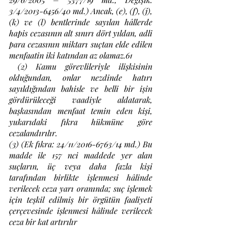
3/4/2013-6456/40 md.) Ancak, (e), (f), (j), 
(k) ve (l) bentlerinde sayılan hâllerde 
hapis cezasının alt sınırı dört yıldan, adli 
para cezasının miktarı suçtan elde edilen 
menfaatin iki katından az olamaz.61 
 (2) Kamu görevlileriyle ilişkisinin 
olduğundan, onlar nezdinde hatırı 
sayıldığından bahisle ve belli bir işin 
gördürüleceği vaadiyle aldatarak, 
başkasından menfaat temin eden kişi, 
yukarıdaki fıkra hükmüne göre 
cezalandırılır. 
(3) (Ek fıkra: 24/11/2016-6763/14 md.) Bu 
madde ile 157 nci maddede yer alan 
suçların, üç veya daha fazla kişi 
tarafından birlikte işlenmesi hâlinde 
verilecek ceza yarı oranında; suç işlemek 
için teşkil edilmiş bir örgütün faaliyeti 
çerçevesinde işlenmesi hâlinde verilecek 
ceza bir kat artırılır