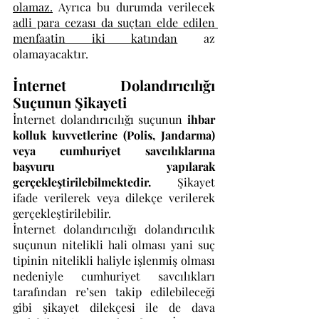
olamaz.
 Ayrıca bu durumda verilecek 
adli para cezası da suçtan elde edilen 
menfaatin iki katından
 az 
olamayacaktır.
İnternet Dolandırıcılığı 
Suçunun Şikayeti
İnternet dolandırıcılığı suçunun 
ihbar 
kolluk kuvvetlerine (Polis, Jandarma) 
veya cumhuriyet savcılıklarına 
başvuru yapılarak 
gerçekleştirilebilmektedir.
 Şikayet 
ifade verilerek veya dilekçe verilerek 
gerçekleştirilebilir.
İnternet dolandırıcılığı dolandırıcılık 
suçunun nitelikli hali olması yani suç 
tipinin nitelikli haliyle işlenmiş olması 
nedeniyle cumhuriyet savcılıkları 
tarafından re’sen takip edilebileceği 
gibi şikayet dilekçesi ile de dava 