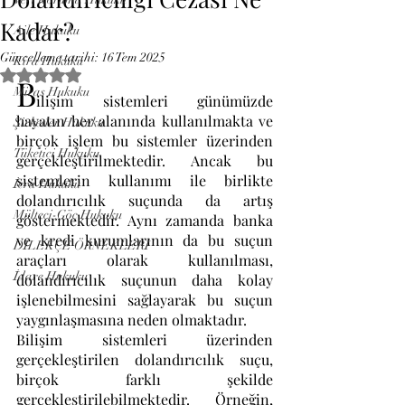
Kadar?
Aile Hukuku
Güncelleme tarihi:
16 Tem 2025
Kira Hukuku
5 üzerinden NaN yıldız
B
Miras Hukuku
ilişim sistemleri günümüzde 
hayatın her alanında kullanılmakta ve 
Şirketler Hukuku
birçok işlem bu sistemler üzerinden 
Tüketici Hukuku
gerçekleştirilmektedir. Ancak bu 
sistemlerin kullanımı ile birlikte 
İcra Hukuku
dolandırıcılık suçunda da artış 
Mülteci-Göç Hukuku
göstermektedir. Aynı zamanda banka 
ve kredi kurumlarının da bu suçun 
DİLEKÇE ÖRNEKLERİ
araçları olarak kullanılması, 
İdare Hukuku
dolandırıcılık suçunun daha kolay 
işlenebilmesini sağlayarak bu suçun 
yaygınlaşmasına neden olmaktadır.
Bilişim sistemleri üzerinden 
gerçekleştirilen dolandırıcılık suçu, 
birçok farklı şekilde 
gerçekleştirilebilmektedir. Örneğin, 