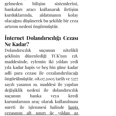
gelmeden bilişim sistemlerini, 
bankaları aracı kullanarak iletişim 
kurduklarında, aldatmanın kolay 
olacağını düşünerek bu şekilde bir ceza 
artırım nedeni öngörmüştür. 
İnternet Dolandırıcılığı Cezası 
Ne Kadar?
Dolandırıcılık suçunun nitelikli 
şeklinin düzenlediği TCK’nın 158. 
maddesinde, eylemin iki yıldan yedi 
yıla kadar hapis ve beş bin güne kadar 
adli para cezası ile cezalandırılacağı 
öngörülmüştür. 08.07.2005 tarih ve 5377 
sayılı yasanın 19. maddesi ile yapılan 
değişiklik nedeni ile dolandırıcılık 
suçunun banka veya kredi 
kurumlarının araç olarak kullanılması 
sureti ile işlenmesi halinde 
hapis 
cezasının alt sınırı üç yıldan az 