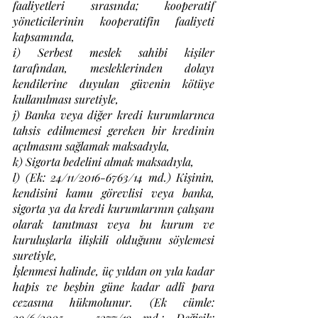
faaliyetleri sırasında; kooperatif 
yöneticilerinin kooperatifin faaliyeti 
kapsamında, 
i) Serbest meslek sahibi kişiler 
tarafından, mesleklerinden dolayı 
kendilerine duyulan güvenin kötüye 
kullanılması suretiyle, 
j) Banka veya diğer kredi kurumlarınca 
tahsis edilmemesi gereken bir kredinin 
açılmasını sağlamak maksadıyla, 
k) Sigorta bedelini almak maksadıyla, 
l) (Ek: 24/11/2016-6763/14 md.) Kişinin, 
kendisini kamu görevlisi veya banka, 
sigorta ya da kredi kurumlarının çalışanı 
olarak tanıtması veya bu kurum ve 
kuruluşlarla ilişkili olduğunu söylemesi 
suretiyle, 
İşlenmesi halinde, üç yıldan on yıla kadar 
hapis ve beşbin güne kadar adlî para 
cezasına hükmolunur. (Ek cümle: 
29/6/2005 – 5377/19 md.; Değişik: 