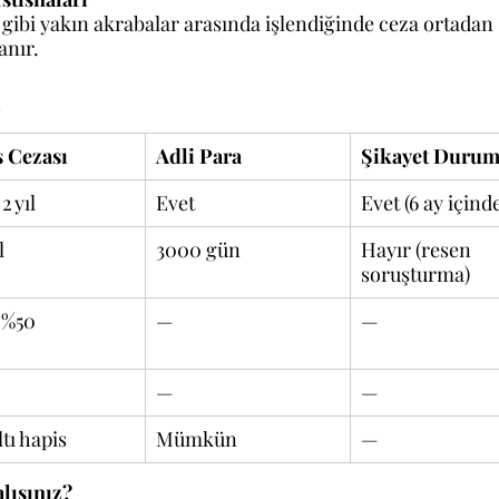
oy gibi yakın akrabalar arasında işlendiğinde ceza ortadan 
anır.
ı
 Cezası
Adli Para
Şikayet Duru
2 yıl
Evet
Evet (6 ay içind
l
3000 gün
Hayır (resen 
soruşturma)
 %50
—
—
—
—
altı hapis
Mümkün
—
lısınız?