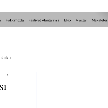
a
Hakkımızda
Faaliyet Alanlarımız
Ekip
Araçlar
Makaleler
Hukuku
kuku
sı