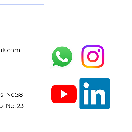
uk.com
si No:38
ı No: 23