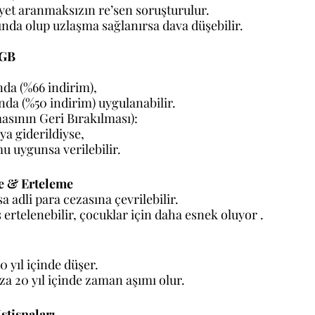
kayet aranmaksızın re’sen soruşturulur.
nda olup uzlaşma sağlanırsa dava düşebilir.
AGB
da (%66 indirim),
a (%50 indirim) uygulanabilir. 
ının Geri Bırakılması):
a giderildiyse,
u uygunsa verilebilir.
me & Erteleme
sa adli para cezasına çevrilebilir. 
s ertelenebilir, çocuklar için daha esnek oluyor .
10 yıl içinde düşer.
ceza 20 yıl içinde zaman aşımı olur. 
stisnaları