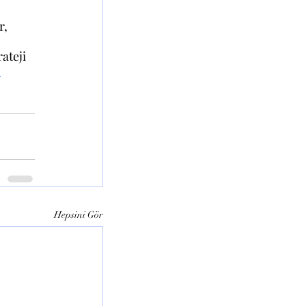
r,
ateji 
 
Hepsini Gör