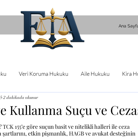
Ana Sayf
uku
Veri Koruma Hukuku
Aile Hukuku
Kira 
25
2 dakikada okunur
Tüketici Hukuku
İcra Hukuku
Mülteci-Göç Hu
e Kullanma Suçu ve Ceza
uku
CK 155’e göre suçun basit ve nitelikli halleri ile ceza 
ma şartlarını, etkin pişmanlık, HAGB ve avukat desteğinin 