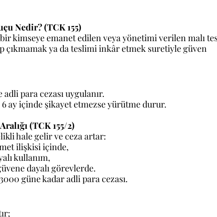
uçu Nedir? (TCK 155)
bir kimseye emanet edilen veya yönetimi verilen malı tes
p çıkmamak ya da teslimi inkâr etmek suretiyle güven 
ve adli para cezası uygulanır.
 6 ay içinde şikayet etmezse yürütme durur.
 Aralığı (TCK 155/2)
kli hale gelir ve ceza artar:
met ilişkisi içinde,
yalı kullanım,
 güvene dayalı görevlerde.
 + 3000 güne kadar adli para cezası. 
ır;