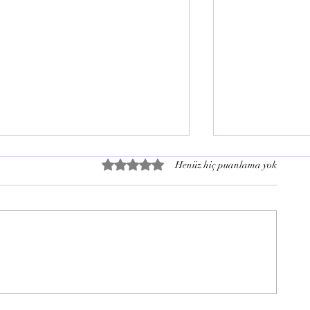
Duruşmaya Gitmezsem Ne
Hakkımda Dav
5 üzerinden 0 yıldız
Henüz hiç puanlama yok
Olur?
Nasıl Öğreneb
Duruşmaya gitmezseniz ne olur?
Hakkınızda dava
Ceza davasında mahkemeye
açılmadığını nası
katılmama, zorla getirme,
Mahkeme sorgul
yakalama kararı ve sonuçları bu
tebligat ve ifade 
rehberde detaylı anlatılmıştır.
öğrenme yolları 
Duruşmaya Gitmemek Ne Anlama
Hakkımda Dava 
Gelir? Ceza davasında dur
Anlama Gelir? H