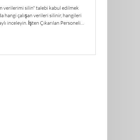
 verilerimi silin" talebi kabul edilmek
ngi çalışan verileri silinir, hangileri
ı inceleyin. İşten Çıkarılan Personelin
İstiyorum" Talebine Hukuki Yaklaşım İş
irlikte birçok çalışan, işverene
l verilerin silinmesini istiyorum."
tedir. Ancak 6698 sayılı Kişisel