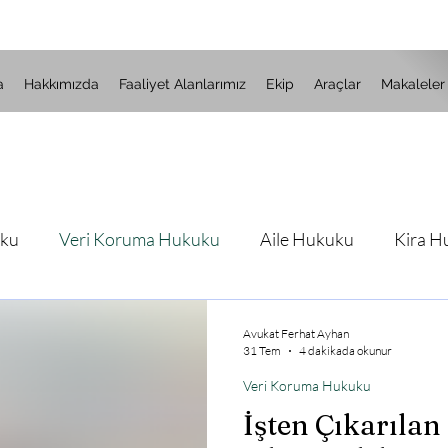
a
Hakkımızda
Faaliyet Alanlarımız
Ekip
Araçlar
Makaleler
uku
Veri Koruma Hukuku
Aile Hukuku
Kira H
İcra Hukuku
Mülteci-Göç Hukuku
DİLEKÇE 
Avukat Ferhat Ayhan
31 Tem
4 dakikada okunur
Veri Koruma Hukuku
İşten Çıkarılan