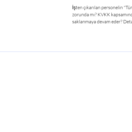
İşten çıkarılan personelin "Tüm
zorunda mı? KVKK kapsamında ha
saklanmaya devam eder? Detayl
"Tüm Verilerimin Silinmesini 
sözleşmesinin sona ermesiyle b
başvurarak "Bana ait tüm kişise
şeklinde talepte bulunabilmek
Verilerin