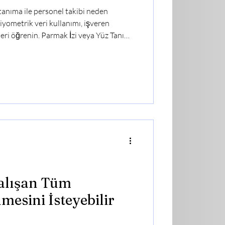
tanıma ile personel takibi neden
ometrik veri kullanımı, işveren
leri öğrenin. Parmak İzi veya Yüz Tanıma
 Yasaklandı? Teknolojinin gelişmesiyle
giriş-çıkışlarını takip etmek amacıyla
sistemleri ve diğer biyometrik
tır. Ancak bu sistemler, kişisel veri
Çalışan Tüm
nmesini İsteyebilir