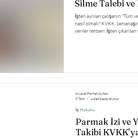
Silme Talebi v
İşten ayrılan çalışanın "Tüm ve
nasıl olmalı? KVKK, zamanaşım
veriler rehberi. İşten çıkarılan
çalışanın, 6698 sayılı Kişise
kapsamında "Şirketinizdeki tüm
edilmesini talep ediyorum" ş
ve İnsan Kaynakları süreçlerind
Bu t
Avukat Ferhat Ayhan
8 Tem
4 dakikada okunur
İş Hukuku
Parmak İzi ve 
Takibi KVKK’ya