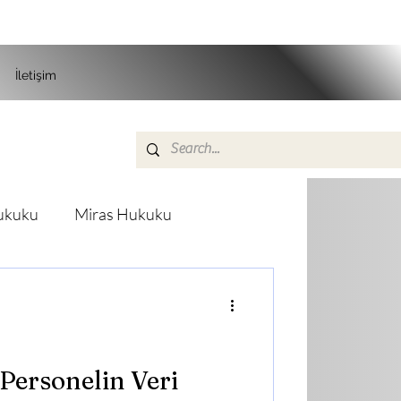
İletişim
ukuku
Miras Hukuku
ÖRNEKLERİ
İdare Hukuku
 Personelin Veri