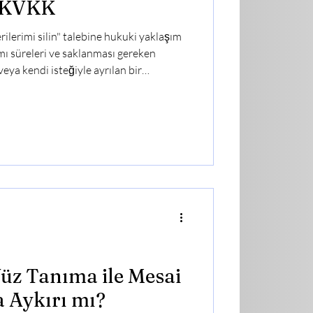
e KVKK
rilerimi silin" talebine hukuki yaklaşım
ı süreleri ve saklanması gereken
 veya kendi isteğiyle ayrılan bir
l Verilerin Korunması Kanunu (KVKK)
 kişisel verilerimin silinmesini ve imha
eklinde başvuruda bulunması, İş Hukuku
e en sık karşılaşılan krizlerden biridir.
Yüz Tanıma ile Mesai
 Aykırı mı?