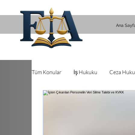
Ana Sayf
Tüm Konular
İş Hukuku
Ceza Huk
Şirketler Hukuku
Tüketici Hukuku