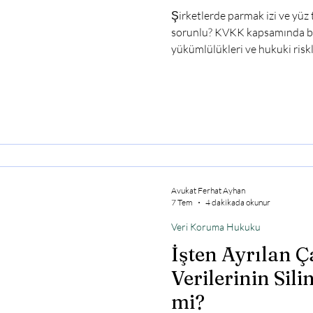
Şirketlerde parmak izi ve yüz 
sorunlu? KVKK kapsamında biy
yükümlülükleri ve hukuki risk
ile Mesai Takibi Yapmak Neden
birlikte birçok şirket, çalışan 
parmak izi okuma, yüz tanıma 
yöntemleri kullanmaya başlamış
güvenliği bakımından
Avukat Ferhat Ayhan
7 Tem
4 dakikada okunur
Veri Koruma Hukuku
İşten Ayrılan 
Verilerinin Sili
mi?