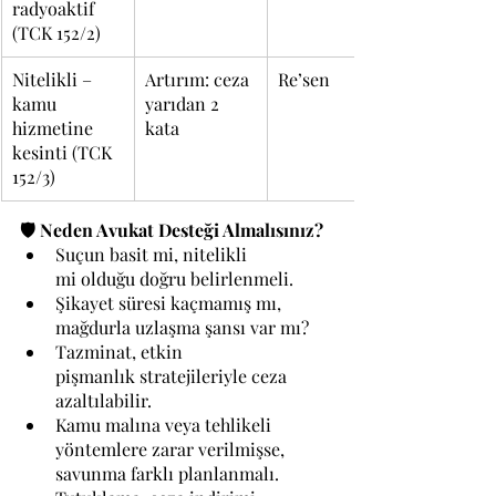
radyoaktif 
(TCK 152/2)
Nitelikli – 
Artırım: ceza 
Re’sen
kamu 
yarıdan 2 
hizmetine 
kata
kesinti (TCK 
152/3)
🛡️ Neden Avukat Desteği Almalısınız?
Suçun basit mi, nitelikli 
mi olduğu doğru belirlenmeli.
Şikayet süresi kaçmamış mı, 
mağdurla uzlaşma şansı var mı?
Tazminat, etkin 
pişmanlık stratejileriyle ceza 
azaltılabilir.
Kamu malına veya tehlikeli 
yöntemlere zarar verilmişse, 
savunma farklı planlanmalı.