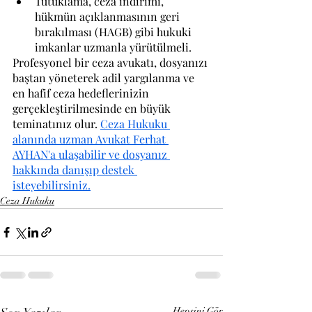
Tutuklama, ceza indirimi, 
hükmün açıklanmasının geri 
bırakılması (HAGB) gibi hukuki 
imkanlar uzmanla yürütülmeli.
Profesyonel bir ceza avukatı, dosyanızı 
baştan yöneterek adil yargılanma ve 
en hafif ceza hedeflerinizin 
gerçekleştirilmesinde en büyük 
teminatınız olur. 
Ceza Hukuku 
alanında uzman Avukat Ferhat 
AYHAN'a ulaşabilir ve dosyanız 
hakkında danışıp destek 
isteyebilirsiniz.
Ceza Hukuku
Hepsini Gör