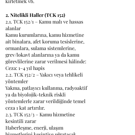
kirletmek vb.
2. Nitelikli Haller (TCK 152)
2.1. TCK 152/1 – Kamu malı ve hassas 
alanlar
Kamu kurumlarına, kamu hizmetine 
ait binalara, afet koruma tesislerine, 
ormanlara, sulama sistemlerine, 
grev/lokavt alanlarına ya da kamu 
görevlilerine zarar verilmesi hâlinde: 
Ceza: 1–4 yıl hapis
2.2. TCK 152/2 – Yakıcı veya tehlikeli 
yöntemler
Yakma, patlayıcı kullanma, radyoaktif 
ya da biyolojik-teknik riskli 
yöntemlerle zarar verildiğinde temel 
ceza 1 kat artırılır.
2.3. TCK 152/3 – Kamu hizmetine 
kesintili zarar
Haberleşme, enerji, ulaşım 
hizmetlerini kesintiye uğratacak 