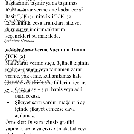
Başkasının taşınır ya da taşınmaz 
malına zarar vermek ne kadar ceza? 
Aile Hukuku
Basit TCK 151, nitelikli TCK 152 
Kira Hukuku
kapsamında ceza aralıkları, şikayet 
durumu ve indirim/aktarım 
Miras Hukuku
seçenekleri bu makalede.
Şirketler Hukuku
1. Mala Zarar Verme Suçunun Tanımı 
Tüketici Hukuku
(TCK 151)
İcra Hukuku
Mala zarar verme suçu, üçüncü kişinin 
malına kısmen veya tamamen zarar 
Mülteci-Göç Hukuku
verme, yok etme, kullanılamaz hale 
DİLEKÇE ÖRNEKLERİ
getirme veya kirletme fiillerini içerir. 
Ceza: 4 ay – 3 yıl hapis veya adli 
İdare Hukuku
para cezası.
Şikayet şartı vardır; mağdur 6 ay 
içinde şikayet etmezse dava 
açılamaz. 
Örnekler: Duvara izinsiz graffiti 
yapmak, arabaya çizik atmak, bahçeyi 