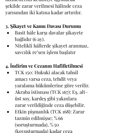
şekilde zarar verilmesi hâlinde ceza 
yarısından iki katına kadar artırılır.
3. Şikayet ve Kamu Davası Durumu
Basit hâle karşı davalar şikayete 
bağlıdır (6 ay).
Nitelikli hâllerde şikayet aranmaz, 
savcılık re’sen işlem başlatır 
4. İndirim ve Cezanın Hafifletilmesi
TCK 150: Hukuki alacak tahsil 
amacı varsa ceza, tehdit veya 
yaralama hükümlerine göre verilir.
Akraba istisnası (TCK 167): Eş, alt–
üst soy, kardeş gibi yakınlara 
zarar verildiğinde ceza düşebilir.
Etkin pişmanlık (TCK 168): Zarar 
tazmin edilmişse; % 66 
(soruşturmada), % 50 
(kovuşturmada) kadar ceza 