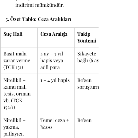
indirimi mümkündür.
5. Özet Tablo: Ceza Aralıkları
Suç Hali
Ceza Aralığı
Takip 
Yöntemi
Basit mala 
4 ay – 3 yıl 
Şikayete 
zarar verme 
hapis veya 
bağlı (6 ay)
(TCK 151)
adli para
Nitelikli – 
1 – 4 yıl hapis
Re’sen 
kamu mal, 
soruşturma
tesis, orman 
vb. (TCK 
152/1)
Nitelikli – 
Temel ceza + 
Re’sen
yakma, 
%100
patlayıcı, 