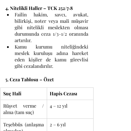
4. Nitelikli Haller – TCK 252/7‑8
Failin hakim, savcı, avukat, 
bilirkişi, noter veya mali müşavir 
gibi nitelikli meslekten olması 
durumunda ceza 1/3–1/2 oranında 
artırılır.
Kamu kurumu niteliğindeki 
meslek kuruluşu adına hareket 
eden kişiler de kamu görevlisi 
gibi cezalandırılır.
5. Ceza Tablosu – Özet
Suç Hali
Hapis Cezası
Rüşvet verme / 
4 – 12 yıl
alma (tam suç)
Teşebbüs (anlaşma 
2 – 6 yıl
olmadan)