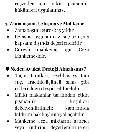
rüşvetler için etkin pişmanlık 
hükümleri uygulanmaz.
7. Zamanaşımı, Uzlaşma ve Mahkeme
Zamanaşımı süresi: 15 yıldır.
Uzlaşma uygulanmaz, suç uzlaşma 
kapsamı dışında değerlendirilir.
Görevli mahkeme Ağır Ceza 
Mahkemesidir.
🛡️ Neden Avukat Desteği Almalısınız?
Suçun tarafları, teşebbüs vs. tam 
suç, aracılık-üçüncü şahıs gibi 
rolleri doğru tespit edilmelidir.
Mülkî makamlar tarafından etkin 
pişmanlık koşulları 
değerlendirilmeli; zamanında 
bildirim hak kaybına yol açabilir.
Mahkeme ceza miktarını artırıcı 
veya indirim değerlendirmeleri 