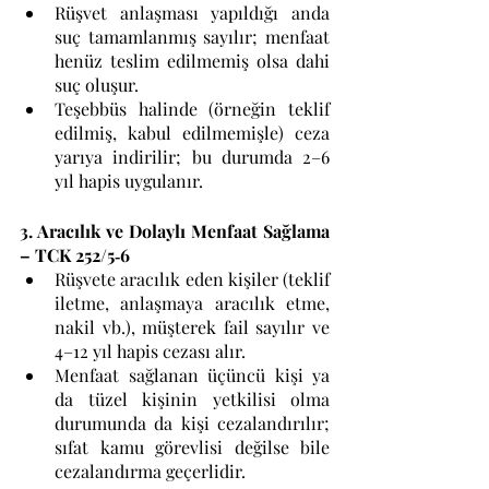
Rüşvet anlaşması yapıldığı anda 
suç tamamlanmış sayılır; menfaat 
henüz teslim edilmemiş olsa dahi 
suç oluşur. 
Teşebbüs halinde (örneğin teklif 
edilmiş, kabul edilmemişle) ceza 
yarıya indirilir; bu durumda 2–6 
yıl hapis uygulanır.
3. Aracılık ve Dolaylı Menfaat Sağlama 
– TCK 252/5‑6
Rüşvete aracılık eden kişiler (teklif 
iletme, anlaşmaya aracılık etme, 
nakil vb.), müşterek fail sayılır ve 
4–12 yıl hapis cezası alır. 
Menfaat sağlanan üçüncü kişi ya 
da tüzel kişinin yetkilisi olma 
durumunda da kişi cezalandırılır; 
sıfat kamu görevlisi değilse bile 
cezalandırma geçerlidir.