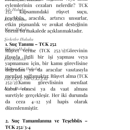
eylemlerinin cezaları nelerdir? TCK 
Aile Hukuku
252 kapsamındaki rüşvet suçu, 
teşebbüs, aracılık, artırıcı unsurlar, 
Kira Hukuku
etkin pişmanlık ve avukat desteğinin 
Miras Hukuku
önemi bu makalede açıklanmaktadır.
Şirketler Hukuku
1. Suç Tanımı – TCK 252
Tüketici Hukuku
Rüşvet verme (TCK 252/1):Görevinin 
ifasıyla ilgili bir işi yapması veya 
İcra Hukuku
yapmaması için, bir kamu görevlisine 
Mülteci-Göç Hukuku
doğrudan ya da aracılar vasıtasıyla 
menfaat sağlamaktır. Rüşvet alma (TCK 
DİLEKÇE ÖRNEKLERİ
252/2):Kamu görevlisinin menfaat 
kabul etmesi ya da vaat alması 
İdare Hukuku
suretiyle gerçekleşir. Her iki durumda 
da ceza 4–12 yıl hapis olarak 
düzenlenmiştir.
2. Suç Tamamlanma ve Teşebbüs – 
TCK 252/3‑4