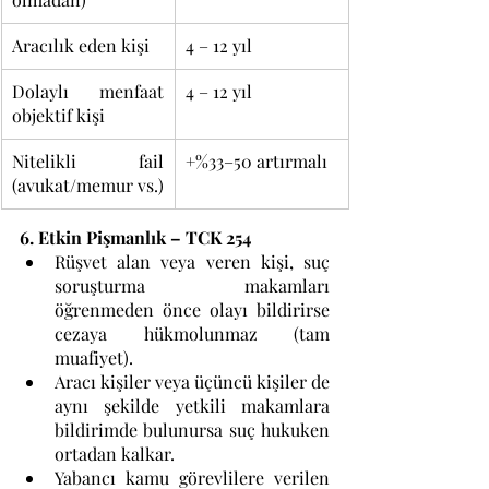
Aracılık eden kişi
4 – 12 yıl
Dolaylı menfaat 
4 – 12 yıl
objektif kişi
Nitelikli fail 
+%33–50 artırmalı
(avukat/memur vs.)
6. Etkin Pişmanlık – TCK 254
Rüşvet alan veya veren kişi, suç 
soruşturma makamları 
öğrenmeden önce olayı bildirirse 
cezaya hükmolunmaz (tam 
muafiyet).
Aracı kişiler veya üçüncü kişiler de 
aynı şekilde yetkili makamlara 
bildirimde bulunursa suç hukuken 
ortadan kalkar. 
Yabancı kamu görevlilere verilen 